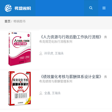
首页
畅销图书
《人力资源与行政后勤工作执行流程》
弗
布克规范化执行流程系列
孙宗虎
,
王瑞永
实务图书
《绩效量化考核与薪酬体系设计全案》
弗
布克绩效与薪酬管理系列
全鑫
,
王瑞永
实务图书