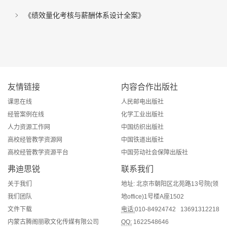
《绩效量化考核与薪酬体系设计全案》
友情链接
内容合作出版社
课思在线
人民邮电出版社
经管案例在线
化学工业出版社
人力资源工作网
中国纺织出版社
高校经管教学资源网
中国铁道出版社
高校经管教学资源平台
中国劳动社会保障出版社
弗迪思锐
联系我们
关于我们
地址: 北京市朝阳区北苑路13号院(领
我们团队
地office)1号楼A座1502
文件下载
电话:
010-84924742 13691312218
内蒙古腾阁丽歌文化传媒有限公司
QQ:
1622548646